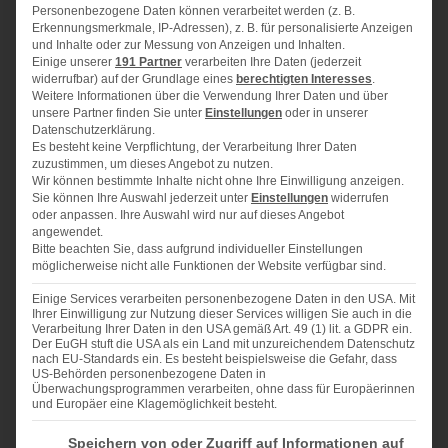
ZUTATEN
Personenbezogene Daten können verarbeitet werden (z. B.
Erkennungsmerkmale, IP-Adressen), z. B. für personalisierte Anzeigen
1x
2x
3x
und Inhalte oder zur Messung von Anzeigen und Inhalten.
SCALE
Einige unserer
191 Partner
verarbeiten Ihre Daten (jederzeit
widerrufbar) auf der Grundlage eines
berechtigten Interesses
.
Weitere Informationen über die Verwendung Ihrer Daten und über
Für 4 Portionen im Airfryer-Korb oder
gerne in Airfryer-
unsere Partner finden Sie unter
Einstellungen
oder in unserer
Datenschutzerklärung.
Formen:
Es besteht keine Verpflichtung, der Verarbeitung Ihrer Daten
zuzustimmen, um dieses Angebot zu nutzen.
4
Äpfel (ca. 700 – 750 g)
Wir können bestimmte Inhalte nicht ohne Ihre Einwilligung anzeigen.
Sie können Ihre Auswahl jederzeit unter
Einstellungen
widerrufen
2
EL Zitronensaft
oder anpassen. Ihre Auswahl wird nur auf dieses Angebot
angewendet.
50 g
gehackte Walnüsse
Bitte beachten Sie, dass aufgrund individueller Einstellungen
1
TL Zimtpulver gemischt mit einem EL braunen Zucker
möglicherweise nicht alle Funktionen der Website verfügbar sind.
100 g
Butter
Einige Services verarbeiten personenbezogene Daten in den USA. Mit
Ihrer Einwilligung zur Nutzung dieser Services willigen Sie auch in die
Verarbeitung Ihrer Daten in den USA gemäß Art. 49 (1) lit. a GDPR ein.
100 g
Mehl
Der EuGH stuft die USA als ein Land mit unzureichendem Datenschutz
nach EU-Standards ein. Es besteht beispielsweise die Gefahr, dass
50 g
zarte Haferflocken
US-Behörden personenbezogene Daten in
Überwachungsprogrammen verarbeiten, ohne dass für Europäerinnen
75 g
brauner Zucker
und Europäer eine Klagemöglichkeit besteht.
1
TL Zimtpulver
Im Folgenden finden Sie eine Liste der Zwecke des IAB Transparency and Consent Fra
Speichern von oder Zugriff auf Informationen auf