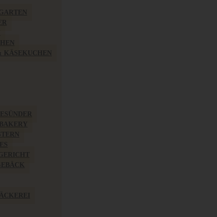
TGARTEN
ER
N
CHEN
& KÄSEKUCHEN
GESÜNDER
 BAKERY
STERN
ES
GERICHT
EBÄCK
ÄCKEREI