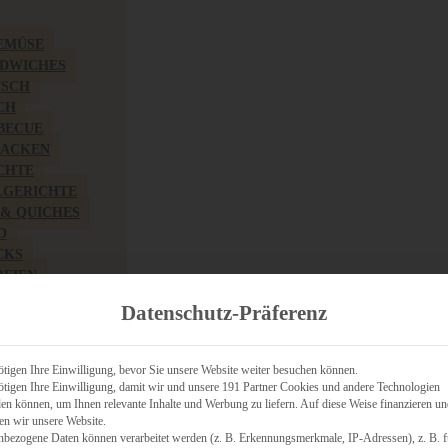
EMÜSE
NDWICHES
ISCH
CH
RBECUE
BACKEN
CHTE
LGERICHTE
 & QUICHES
O
CKS
REIEN
AFT
Datenschutz-Präferenz
ES
tigen Ihre Einwilligung, bevor Sie unsere Website weiter besuchen können.
tigen Ihre Einwilligung, damit wir und unsere 191 Partner Cookies und andere Technologien
n können, um Ihnen relevante Inhalte und Werbung zu liefern. Auf diese Weise finanzieren u
CH
en wir unsere Website.
ÜHSTÜCK
nbezogene Daten können verarbeitet werden (z. B. Erkennungsmerkmale, IP-Adressen), z. B. f