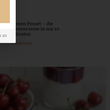
iges Lemon Posset – die
ste Zitronencreme in nur 10
Minuten
: 323
ZUM BEITRAG