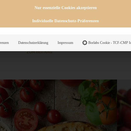
Nur essenzielle Cookies akzeptieren
i 2026
26. Juli 2026
Individuelle Datenschutz-Präferenzen
s saftiger Zwetschgenkuchen mit
Crem
tkruste – einfach und blitzschnell
einfach
gebacken
renzen
Datenschutzerklärung
Impressum
Borlabs Cookie - TCF-CMP Id
ZUM BEITRAG