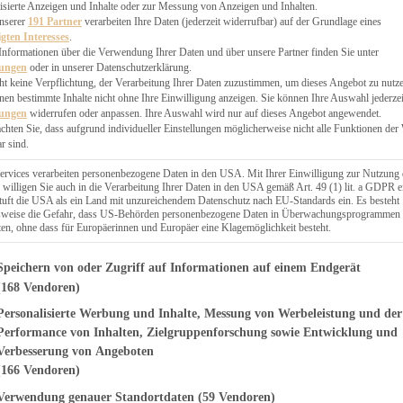
 CHUTNEYS
isierte Anzeigen und Inhalte oder zur Messung von Anzeigen und Inhalten.
INGSESSEN
unserer
191 Partner
verarbeiten Ihre Daten (jederzeit widerrufbar) auf der Grundlage eines
igten Interesses
.
HENKE
Informationen über die Verwendung Ihrer Daten und über unsere Partner finden Sie unter
E
lungen
oder in unserer Datenschutzerklärung.
ES
ht keine Verpflichtung, der Verarbeitung Ihrer Daten zuzustimmen, um dieses Angebot zu nutz
en bestimmte Inhalte nicht ohne Ihre Einwilligung anzeigen. Sie können Ihre Auswahl jederzei
lungen
widerrufen oder anpassen. Ihre Auswahl wird nur auf dieses Angebot angewendet.
achten Sie, dass aufgrund individueller Einstellungen möglicherweise nicht alle Funktionen der
r sind.
WEGS
ervices verarbeiten personenbezogene Daten in den USA. Mit Ihrer Einwilligung zur Nutzung 
 willigen Sie auch in die Verarbeitung Ihrer Daten in den USA gemäß Art. 49 (1) lit. a GDPR e
uft die USA als ein Land mit unzureichendem Datenschutz nach EU-Standards ein. Es besteht
lsweise die Gefahr, dass US-Behörden personenbezogene Daten in Überwachungsprogrammen
Suche
ten, ohne dass für Europäerinnen und Europäer eine Klagemöglichkeit besteht.
genden finden Sie eine Liste der Zwecke des IAB Transparency and Consent Fr
Speichern von oder Zugriff auf Informationen auf einem Endgerät
(168 Vendoren)
nach Kategorie
Personalisierte Werbung und Inhalte, Messung von Werbeleistung und der
Performance von Inhalten, Zielgruppenforschung sowie Entwicklung und
Verbesserung von Angeboten
(166 Vendoren)
Verwendung genauer Standortdaten
(59 Vendoren)