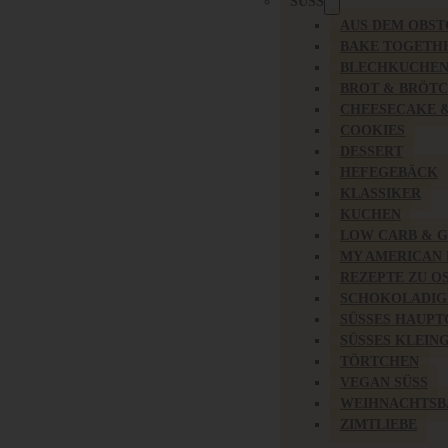
SÜSS
AUS DEM OBS
BAKE TOGETH
BLECHKUCHE
BROT & BRÖT
CHEESECAKE 
COOKIES
DESSERT
HEFEGEBÄCK
KLASSIKER
KUCHEN
LOW CARB & 
MY AMERICAN
REZEPTE ZU O
SCHOKOLADIG
SÜSSES HAUPT
SÜSSES KLEING
TÖRTCHEN
VEGAN SÜSS
WEIHNACHTSB
ZIMTLIEBE