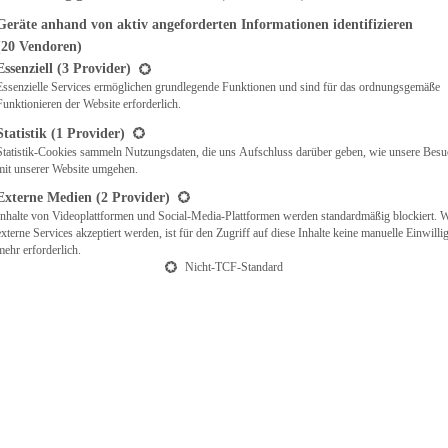
Kategorie
Geräte anhand von aktiv angeforderten Informationen identifizieren
(20 Vendoren)
t eine Liste der Service-Gruppen, für die eine Einwilligung erteilt werden ka
pte aus der jeweiligen Kategorie
Essenziell
(3 Provider)
Kategorie
Alle
Aus dem O
Essenzielle Services ermöglichen grundlegende Funktionen und sind für das ordnungsgemäße
Funktionieren der Website erforderlich.
Backschule
(8)
Statistik
(1 Provider)
Statistik-Cookies sammeln Nutzungsdaten, die uns Aufschluss darüber geben, wie unsere Besu
mit unserer Website umgehen.
Beilagen & Gemüse
(
Externe Medien
(2 Provider)
Inhalte von Videoplattformen und Social-Media-Plattformen werden standardmäßig blockiert. 
+ 53 mehr anzeigen
externe Services akzeptiert werden, ist für den Zugriff auf diese Inhalte keine manuelle Einwill
mehr erforderlich.
Nicht-TCF-Standard
Saison
Saison
Alle
Valentinst
Grillsaison
(21)