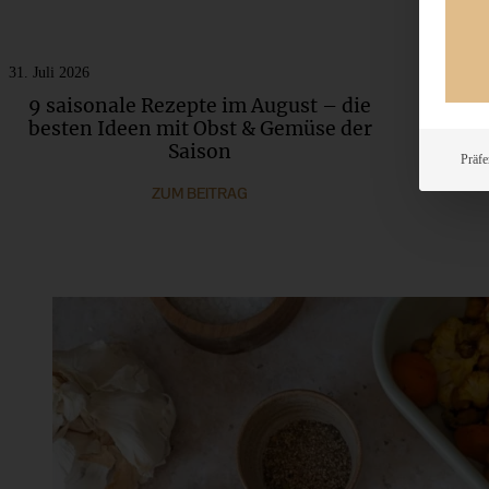
31. Juli 2026
31. Jul
9 saisonale Rezepte im August – die
Oma
besten Ideen mit Obst & Gemüse der
Zim
Saison
Präfe
ZUM BEITRAG