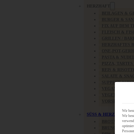
HERZHAFT
BEILAGEN & G
BURGER & SA
FIX AUF DEM T
FLEISCH & FIS
GRILLEN / BA
HERZHAFTES 
ONE-POT-GERI
PASTA & NUDE
PIZZA, TARTES
REIS & RISOTT
SALATE & SNA
SUPPENKASPE
VEGAN HERZH
VEGETARISCH
VORSPEISEN
Wir benö
SÜSS & HERZHAFT
Wir benö
verwende
BROTAUFSTRI
optimier
BRUNCH & FR
Persone